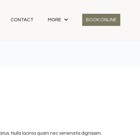
CONTACT
MORE
BOOK ONLINE
Home
Shop
Classic Shirt
d varius. Nulla lacinia quam nec venenatis dignissim.