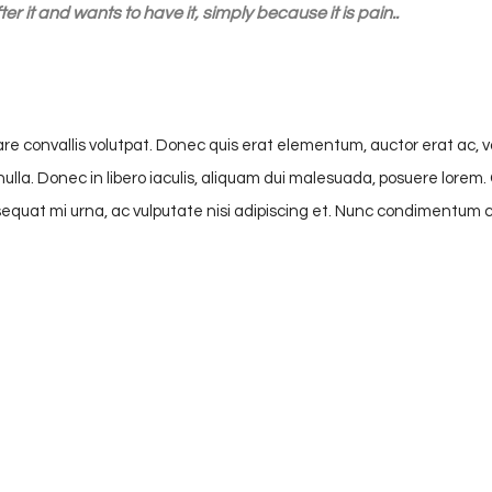
er it and wants to have it, simply because it is pain..
re convallis volutpat. Donec quis erat elementum, auctor erat ac, vo
dunt nulla. Donec in libero iaculis, aliquam dui malesuada, posuere l
sequat mi urna, ac vulputate nisi adipiscing et. Nunc condimentum 