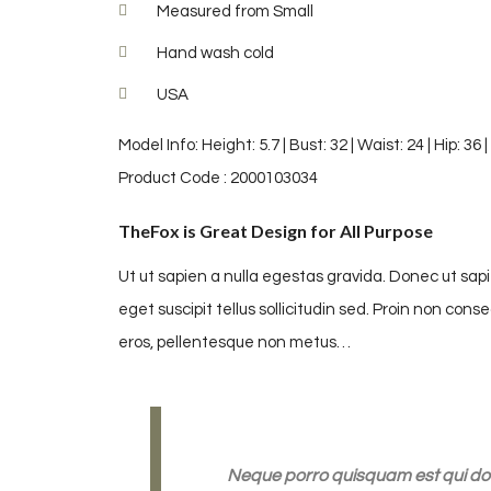
Measured from Small
Hand wash cold
USA
Model Info: Height: 5.7 | Bust: 32 | Waist: 24 | Hip: 36
Product Code : 2000103034
TheFox is Great Design for All Purpose
Ut ut sapien a nulla egestas gravida. Donec ut sapie
eget suscipit tellus sollicitudin sed. Proin non cons
eros, pellentesque non metus…
Neque porro quisquam est qui dolo