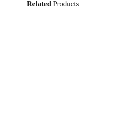
Related
Products
Yellow Dress
$
50.00
Add to cart
White Shirt
$
35.00
Add to cart