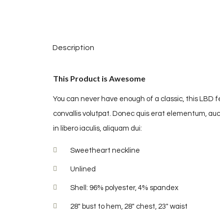
Description
This Product is Awesome
You can never have enough of a classic, this LBD f
convallis volutpat. Donec quis erat elementum, auctor
in libero iaculis, aliquam dui:
Sweetheart neckline
Unlined
Shell: 96% polyester, 4% spandex
28″ bust to hem, 28″ chest, 23″ waist