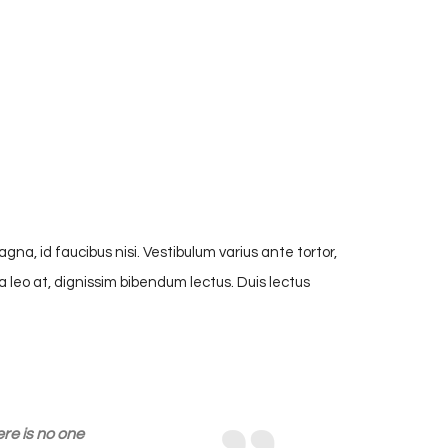
na, id faucibus nisi. Vestibulum varius ante tortor,
 a leo at, dignissim bibendum lectus. Duis lectus
re is no one