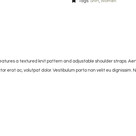
Tags:
Shirt
,
Women
eatures a textured knit pattern and adjustable shoulder straps. Aen
 erat ac, volutpat dolor. Vestibulum porta non velit eu dignissim. Nul