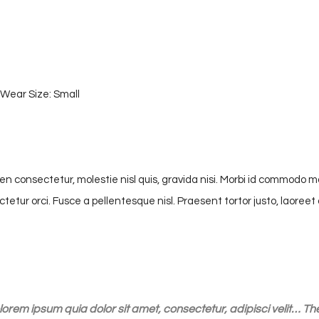
 | Wear Size: Small
n consectetur, molestie nisl quis, gravida nisi. Morbi id commodo mag
ectetur orci. Fusce a pellentesque nisl. Praesent tortor justo, laoreet
rem ipsum quia dolor sit amet, consectetur, adipisci velit… The