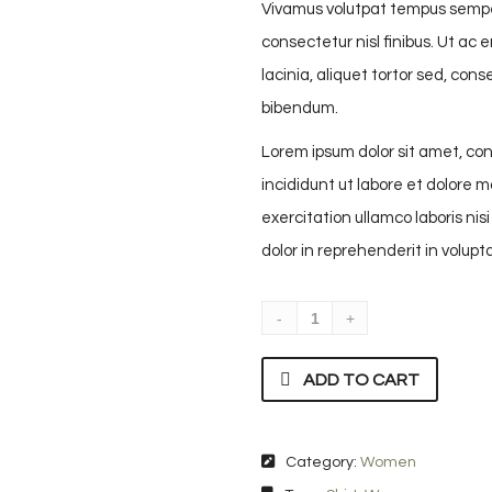
Vivamus volutpat tempus semper
consectetur nisl finibus. Ut ac e
lacinia, aliquet tortor sed, con
bibendum.
Lorem ipsum dolor sit amet, con
incididunt ut labore et dolore 
exercitation ullamco laboris ni
dolor in reprehenderit in volupta
ADD TO CART
Category:
Women