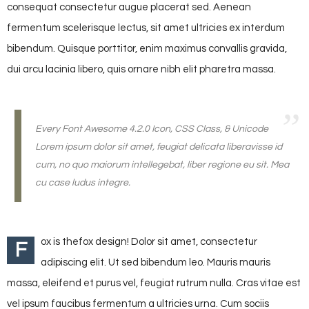
consequat consectetur augue placerat sed. Aenean
fermentum scelerisque lectus, sit amet ultricies ex interdum
bibendum. Quisque porttitor, enim maximus convallis gravida,
dui arcu lacinia libero, quis ornare nibh elit pharetra massa.
Every Font Awesome 4.2.0 Icon, CSS Class, & Unicode
Lorem ipsum dolor sit amet, feugiat delicata liberavisse id
cum, no quo maiorum intellegebat, liber regione eu sit. Mea
cu case ludus integre.
ox is thefox design! Dolor sit amet, consectetur
F
adipiscing elit. Ut sed bibendum leo. Mauris mauris
massa, eleifend et purus vel, feugiat rutrum nulla. Cras vitae est
vel ipsum faucibus fermentum a ultricies urna. Cum sociis