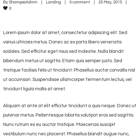
By 
ShampooAdmin
|
Landing
|
0 comment
|
25 May, 2015    
|
0
Lorem ipsum dolor sit amet, consectetur adipiscing elit. Sed
varius ultricies metus. Donec ac ex porta libero venenatis
sodales. Sed efficitur eget risus sed molestie. Nulla blandit
bibendum metus ut sagittis. Etiam quis semper justo. Sed
tristique facilisis felis ut tincidunt. Phasellus auctor convallis nisl
ut accumsan. Suspendisse ullamcorper fermentum lectus, vel
tincidunt ligula mollis sit amet.
Aliquam at ante at elit efficitur tincidunt a quis neque. Donec ut
pulvinar metus. Pellentesque lobortis volutpat eros sed sagittis.
Nunc rutrum ex eu auctor tristique. Maecenas suscipit
vestibulum nunc nec placerat. Phasellus blandit augue nunc,