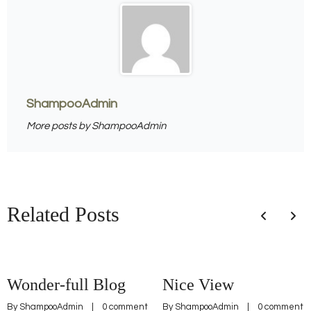
ShampooAdmin
More posts by ShampooAdmin
Related Posts
Wonder-full Blog
Nice View
By 
ShampooAdmin
    |    
0 comment
By 
ShampooAdmin
    |    
0 comment