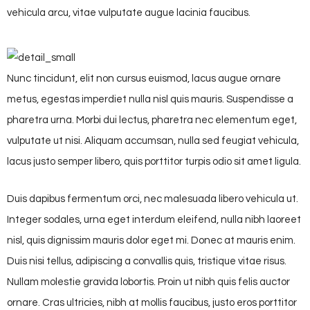
vehicula arcu, vitae vulputate augue lacinia faucibus.
Nunc tincidunt, elit non cursus euismod, lacus augue ornare
metus, egestas imperdiet nulla nisl quis mauris. Suspendisse a
pharetra urna. Morbi dui lectus, pharetra nec elementum eget,
vulputate ut nisi. Aliquam accumsan, nulla sed feugiat vehicula,
lacus justo semper libero, quis porttitor turpis odio sit amet ligula.
Duis dapibus fermentum orci, nec malesuada libero vehicula ut.
Integer sodales, urna eget interdum eleifend, nulla nibh laoreet
nisl, quis dignissim mauris dolor eget mi. Donec at mauris enim.
Duis nisi tellus, adipiscing a convallis quis, tristique vitae risus.
Nullam molestie gravida lobortis. Proin ut nibh quis felis auctor
ornare. Cras ultricies, nibh at mollis faucibus, justo eros porttitor