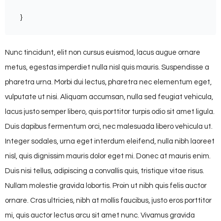
}
Nunc tincidunt, elit non cursus euismod, lacus augue ornare
metus, egestas imperdiet nulla nisl quis mauris. Suspendisse a
pharetra urna. Morbi dui lectus, pharetra nec elementum eget,
vulputate ut nisi. Aliquam accumsan, nulla sed feugiat vehicula,
lacus justo semper libero, quis porttitor turpis odio sit amet ligula.
Duis dapibus fermentum orci, nec malesuada libero vehicula ut.
Integer sodales, urna eget interdum eleifend, nulla nibh laoreet
nisl, quis dignissim mauris dolor eget mi. Donec at mauris enim.
Duis nisi tellus, adipiscing a convallis quis, tristique vitae risus.
Nullam molestie gravida lobortis. Proin ut nibh quis felis auctor
ornare. Cras ultricies, nibh at mollis faucibus, justo eros porttitor
mi, quis auctor lectus arcu sit amet nunc. Vivamus gravida