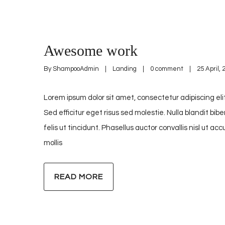
Awesome work
By 
ShampooAdmin
|
Landing
|
0 comment
|
25 April, 2
Lorem ipsum dolor sit amet, consectetur adipiscing elit
Sed efficitur eget risus sed molestie. Nulla blandit bib
felis ut tincidunt. Phasellus auctor convallis nisl ut 
mollis
READ MORE