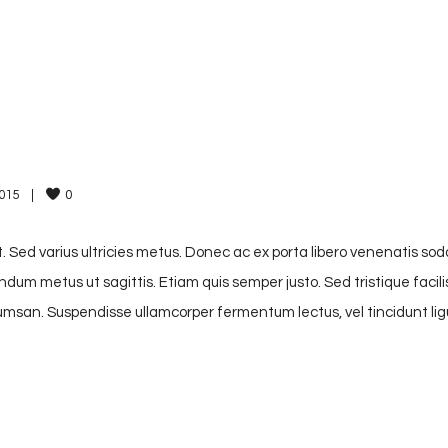
15    
|
0
. Sed varius ultricies metus. Donec ac ex porta libero venenatis sod
endum metus ut sagittis. Etiam quis semper justo. Sed tristique facili
accumsan. Suspendisse ullamcorper fermentum lectus, vel tincidunt lig