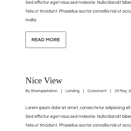
Sed efficitur eget risus sed molestie. Nulla blandit bib
felis ut tincidunt. Phasellus auctor convallis nisl ut 
mollis
READ MORE
Nice View
By 
ShampooAdmin
|
Landing
|
0 comment
|
25 May, 20
Lorem ipsum dolor sit amet, consectetur adipiscing elit
Sed efficitur eget risus sed molestie. Nulla blandit bib
felis ut tincidunt. Phasellus auctor convallis nisl ut 