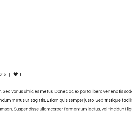
15    
|
1
. Sed varius ultricies metus. Donec ac ex porta libero venenatis sod
endum metus ut sagittis. Etiam quis semper justo. Sed tristique facili
accumsan. Suspendisse ullamcorper fermentum lectus, vel tincidunt lig