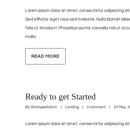
Lorem ipsum dolor sit amet, consectetur adipiscing elit
Sed efficitur eget risus sed molestie. Nulla blandit bib
felis ut tincidunt. Phasellus auctor convallis nisl ut 
mollis
READ MORE
Ready to get Started
By 
ShampooAdmin
|
Landing
|
0 comment
|
25 May, 20
Lorem ipsum dolor sit amet, consectetur adipiscing elit