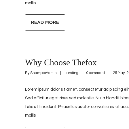
mollis
READ MORE
Why Choose Thefox
By 
ShampooAdmin
|
Landing
|
0 comment
|
25 May, 20
Lorem ipsum dolor sit amet, consectetur adipiscing elit
Sed efficitur eget risus sed molestie. Nulla blandit bib
felis ut tincidunt. Phasellus auctor convallis nisl ut 
mollis