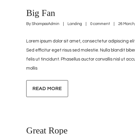
Big Fan
By 
ShampooAdmin
|
Landing
|
0 comment
|
26 March,
Lorem ipsum dolor sit amet, consectetur adipiscing elit
Sed efficitur eget risus sed molestie. Nulla blandit bib
felis ut tincidunt. Phasellus auctor convallis nisl ut 
mollis
READ MORE
Great Rope