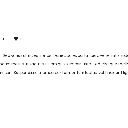
015    
|
1
. Sed varius ultricies metus. Donec ac ex porta libero venenatis sod
endum metus ut sagittis. Etiam quis semper justo. Sed tristique facili
accumsan. Suspendisse ullamcorper fermentum lectus, vel tincidunt lig