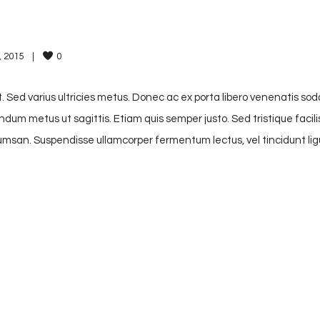
 2015    
|
0
. Sed varius ultricies metus. Donec ac ex porta libero venenatis sod
endum metus ut sagittis. Etiam quis semper justo. Sed tristique facili
accumsan. Suspendisse ullamcorper fermentum lectus, vel tincidunt lig