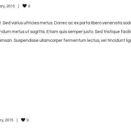
ry, 2015    
|
0
. Sed varius ultricies metus. Donec ac ex porta libero venenatis sod
endum metus ut sagittis. Etiam quis semper justo. Sed tristique facili
accumsan. Suspendisse ullamcorper fermentum lectus, vel tincidunt lig
y, 2015    
|
0