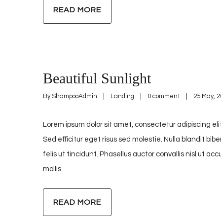
READ MORE
Beautiful Sunlight
By 
ShampooAdmin
|
Landing
|
0 comment
|
25 May, 20
Lorem ipsum dolor sit amet, consectetur adipiscing elit
Sed efficitur eget risus sed molestie. Nulla blandit bib
felis ut tincidunt. Phasellus auctor convallis nisl ut 
mollis
READ MORE