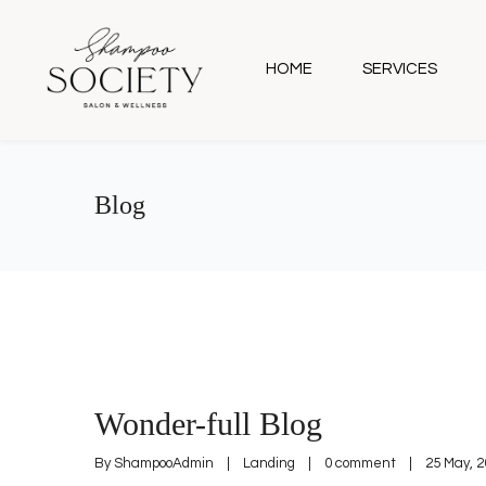
HOME
SERVICES
Blog
Wonder-full Blog
By 
ShampooAdmin
|
Landing
|
0 comment
|
25 May, 20