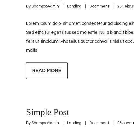
By 
ShampooAdmin
|
Landing
|
0 comment
|
26 Februa
Lorem ipsum dolor sit amet, consectetur adipiscing elit
Sed efficitur eget risus sed molestie. Nulla blandit bib
felis ut tincidunt. Phasellus auctor convallis nisl ut 
mollis
READ MORE
Simple Post
By 
ShampooAdmin
|
Landing
|
0 comment
|
26 Januar