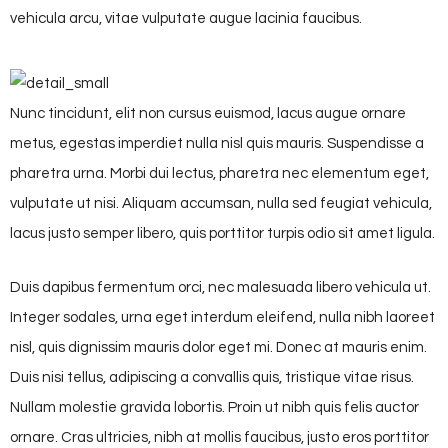
vehicula arcu, vitae vulputate augue lacinia faucibus.
Nunc tincidunt, elit non cursus euismod, lacus augue ornare
metus, egestas imperdiet nulla nisl quis mauris. Suspendisse a
pharetra urna. Morbi dui lectus, pharetra nec elementum eget,
vulputate ut nisi. Aliquam accumsan, nulla sed feugiat vehicula,
lacus justo semper libero, quis porttitor turpis odio sit amet ligula.
Duis dapibus fermentum orci, nec malesuada libero vehicula ut.
Integer sodales, urna eget interdum eleifend, nulla nibh laoreet
nisl, quis dignissim mauris dolor eget mi. Donec at mauris enim.
Duis nisi tellus, adipiscing a convallis quis, tristique vitae risus.
Nullam molestie gravida lobortis. Proin ut nibh quis felis auctor
ornare. Cras ultricies, nibh at mollis faucibus, justo eros porttitor