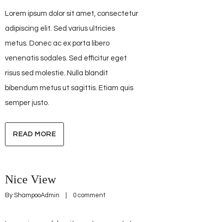
Lorem ipsum dolor sit amet, consectetur
adipiscing elit. Sed varius ultricies
metus. Donec ac ex porta libero
venenatis sodales. Sed efficitur eget
risus sed molestie. Nulla blandit
bibendum metus ut sagittis. Etiam quis
semper justo.
READ MORE
Nice View
By 
ShampooAdmin
    |    
0 comment