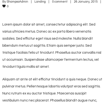
By 
ShampooAdmin
|
Landing
|
0 comment
|
26 January, 2015    
|
0
Lorem ipsum dolor sit amet, consectetur adipiscing elit. Sed
varius ultricies metus. Donec ac ex porta libero venenatis
sodales. Sed efficitur eget risus sed molestie. Nulla blandit
bibendum metus ut sagittis. Etiam quis semper justo. Sed
tristique facilisis felis ut tincidunt. Phasellus auctor convallis nisl
ut accumsan. Suspendisse ullamcorper fermentum lectus, vel
tincidunt ligula mollis sit amet.
Aliquam at ante at elit efficitur tincidunt a quis neque. Donec ut
pulvinar metus. Pellentesque lobortis volutpat eros sed sagittis.
Nunc rutrum ex eu auctor tristique. Maecenas suscipit
vestibulum nunc nec placerat. Phasellus blandit augue nunc,