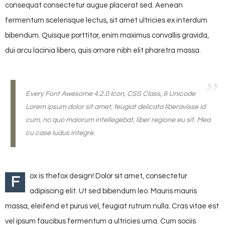
consequat consectetur augue placerat sed. Aenean
fermentum scelerisque lectus, sit amet ultricies ex interdum
bibendum. Quisque porttitor, enim maximus convallis gravida,
dui arcu lacinia libero, quis ornare nibh elit pharetra massa.
Every Font Awesome 4.2.0 Icon, CSS Class, & Unicode
Lorem ipsum dolor sit amet, feugiat delicata liberavisse id
cum, no quo maiorum intellegebat, liber regione eu sit. Mea
cu case ludus integre.
ox is thefox design! Dolor sit amet, consectetur
F
adipiscing elit. Ut sed bibendum leo. Mauris mauris
massa, eleifend et purus vel, feugiat rutrum nulla. Cras vitae est
vel ipsum faucibus fermentum a ultricies urna. Cum sociis