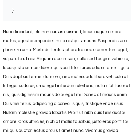
}
Nunc tincidunt, elit non cursus euismod, lacus augue ornare
metus, egestas imperdiet nulla nisl quis mauris. Suspendisse a
pharetra urna. Morbi dui lectus, pharetra nec elementum eget,
vulputate ut nisi. Aliquam accumsan, nulla sed feugiat vehicula,
lacus justo semper libero, quis porttitor turpis odio sit amet ligula.
Duis dapibus fermentum orci, nec malesuada libero vehicula ut.
Integer sodales, urna eget interdum eleifend, nulla nibh laoreet
nisl, quis dignissim mauris dolor eget mi. Donec at mauris enim.
Duis nisi tellus, adipiscing a convallis quis, tristique vitae risus.
Nullam molestie gravida lobortis. Proin ut nibh quis felis auctor
ornare. Cras ultricies, nibh at mollis faucibus, justo eros porttitor
mi, quis auctor lectus arcu sit amet nunc. Vivamus gravida