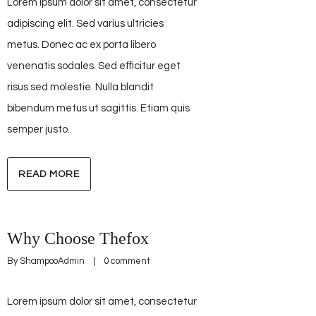
Lorem ipsum dolor sit amet, consectetur
adipiscing elit. Sed varius ultricies
metus. Donec ac ex porta libero
venenatis sodales. Sed efficitur eget
risus sed molestie. Nulla blandit
bibendum metus ut sagittis. Etiam quis
semper justo.
READ MORE
Why Choose Thefox
By 
ShampooAdmin
    |    
0 comment
Lorem ipsum dolor sit amet, consectetur